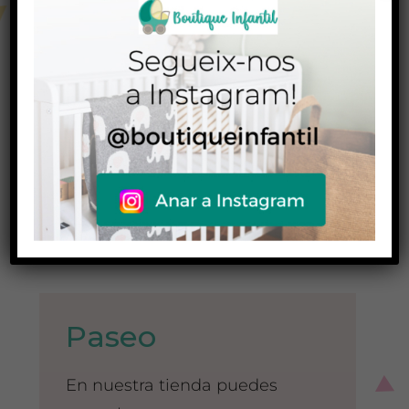
En la Boutique Infantil, sabemos
la importancia para el correcto
desarrollo de un niño que
comporta el día a día y
conocemos todo lo que puedes
necesitar.
Te aconsejaremos sobre
accesorios y complementos, y
nos adecuaremos a tu estilo.
Paseo
En nuestra tienda puedes