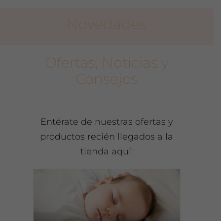
Novedades
Ofertas, Noticias y
Consejos
Entérate de nuestras ofertas y
productos recién llegados a la
tienda aquí:
E
É