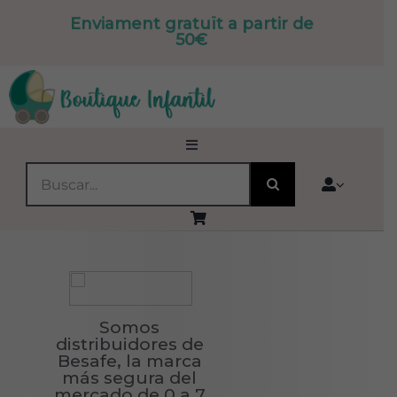
Saltar
Enviament gratuït a partir de
al
50€
contenido
Toggle
Navigation
BUSCAR:
INICIO
QUIENES SOMOS
PRODUCTOS
Somos
distribuidores de
Besafe, la marca
🔍OFERTAS
más segura del
mercado de 0 a 7