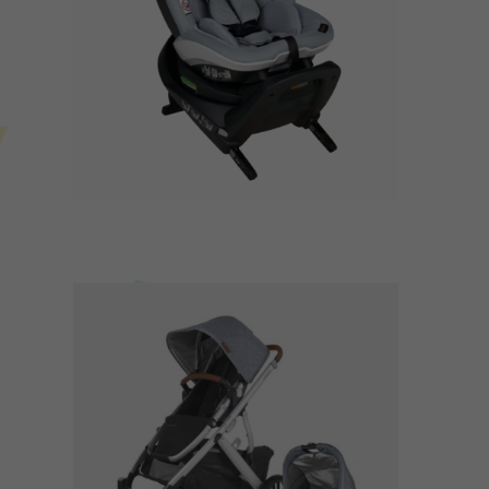
safe
ista