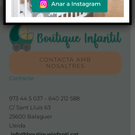
CONTACTA AMB
NOSALTRES
Contacte
973 44 5 037 – 640 212 588
C/ Sant Lluís 63
25600 Balaguer
Lleida
info@boutiqueinfanti.cat