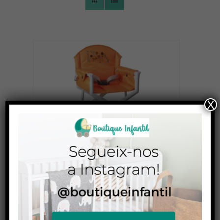
CONTACTO
/
X
Trona Play Dire
35,00
€