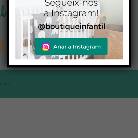
973 44 5 037 – 640 212 588
C/ Sant Lluís 63
25600 Balaguer
Lleida
info@boutiqueinfanti.cat
line