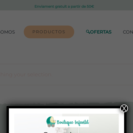
Enviament gratuït a partir de 50€
SOMOS
PRODUCTOS
🔍OFERTAS
CON
ing your selection.
X
Contacte