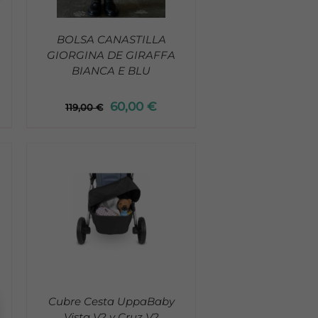
BOLSA CANASTILLA
GIORGINA DE GIRAFFA
BIANCA E BLU
60,00
€
119,00
€
Cubre Cesta UppaBaby
Vista V2 y Cruz V2