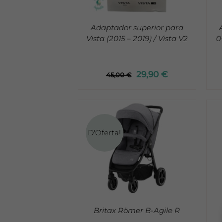
Adaptador superior para
Vista (2015 – 2019) / Vista V2
0
29,90
€
45,00
€
D'Oferta!
ADD TO CART
/
DETALLES
DETALLES
Britax Römer B-Agile R