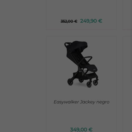
249,90
€
352,00
€
DETALLES
DETALLES
Easywalker Jackey negro
349,00
€