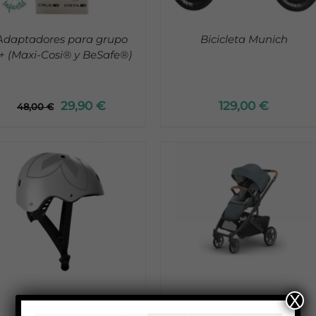
Adaptadores para grupo
Bicicleta Munich
+ (Maxi-Cosi® y BeSafe®)
29,90
€
129,00
€
48,00
€
ADD TO CART
/
ADD TO CART
/
DETALLES
DETALLES
X
Casco Munich
Cruz V3 UppaBaby