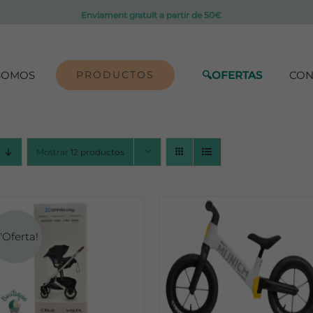
Enviament gratuït a partir de 50€
SOMOS
PRODUCTOS
🔍OFERTAS
CON
Mostrar
12 productos
'Oferta!
DETALLES
DETALLES