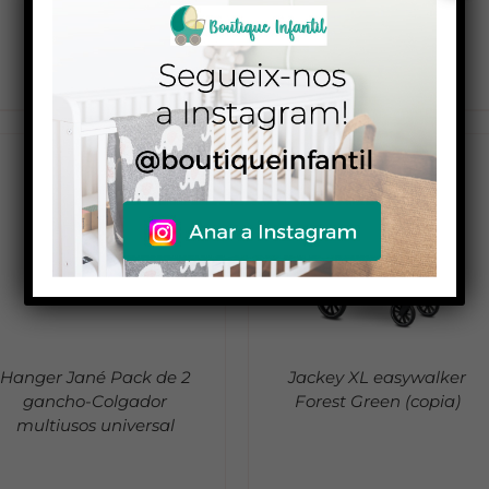
39,90
€
999,00
€
DETALLES
DETALLES
Hanger Jané Pack de 2
Jackey XL easywalker
gancho-Colgador
Forest Green (copia)
multiusos universal