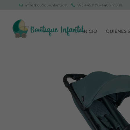
Saltar
info@boutiqueinfanti.cat
|
973 445 037
–
640 212 588
al
contenido
INICIO
QUIENES 