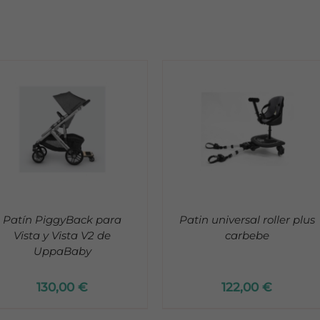
ADD TO CART
/
ADD TO CART
/
DETALLES
DETALLES
Patín PiggyBack para
Patin universal roller plus
Vista y Vista V2 de
carbebe
UppaBaby
130,00
€
122,00
€