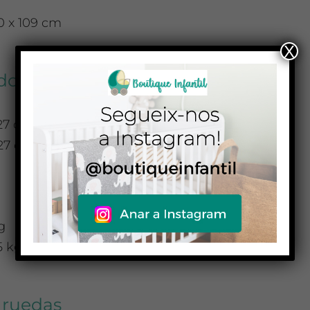
0 x 109 cm
X
do
27 cm (sin ruedas)
27 cm (con ruedas)
a
g
5 kg
 ruedas