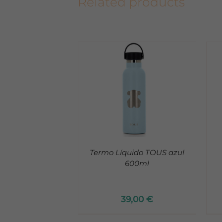
Related products
 TO CART
/
DETALLES
DETALLES
Termo Líquido TOUS azul
600ml
39,00
€