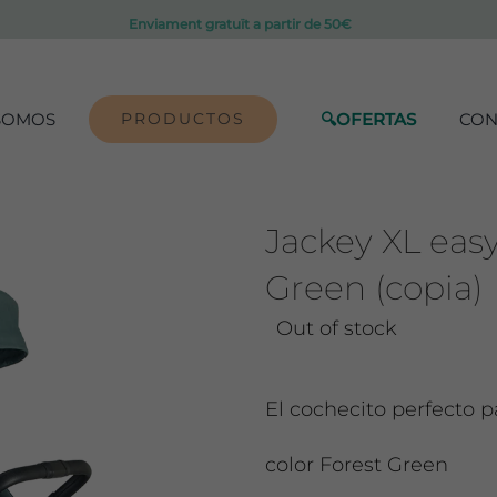
Enviament gratuït a partir de 50€
SOMOS
PRODUCTOS
🔍OFERTAS
CON
Jackey XL eas
Green (copia)
Out of stock
El cochecito perfecto p
color Forest Green