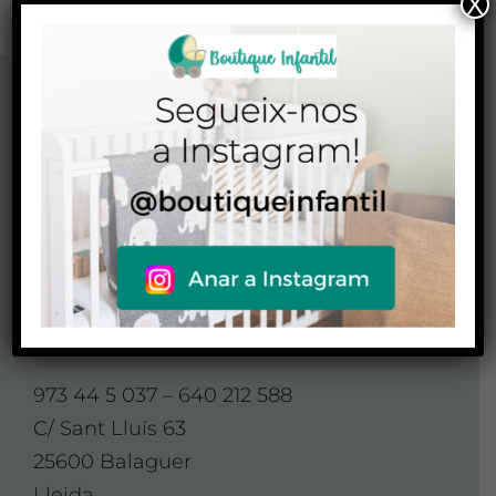
X
CONTACTO
CONTACTA AMB
NOSALTRES
Contacte
973 44 5 037 – 640 212 588
C/ Sant Lluís 63
25600 Balaguer
Lleida