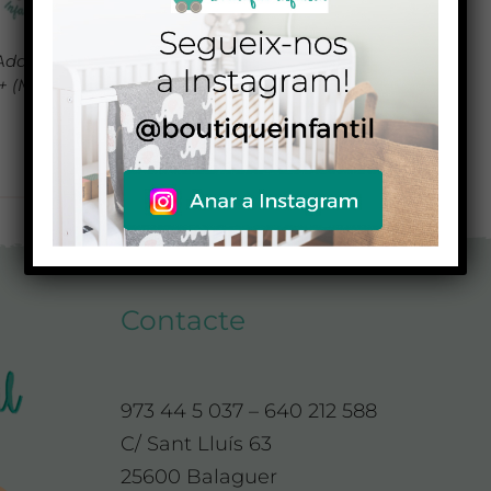
Adaptadores para grupo
+ (Maxi-Cosi® y BeSafe®)
29,90
€
48,00
€
Contacte
973 44 5 037 – 640 212 588
C/ Sant Lluís 63
25600 Balaguer