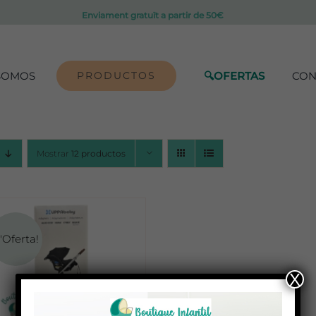
Enviament gratuït a partir de 50€
SOMOS
PRODUCTOS
🔍OFERTAS
CON
Mostrar
12 productos
'Oferta!
X