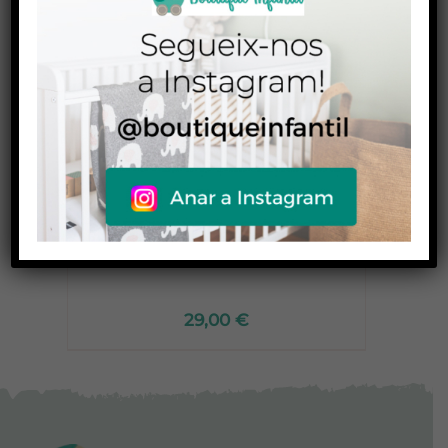
/
Orinal Potty Play
29,00
€