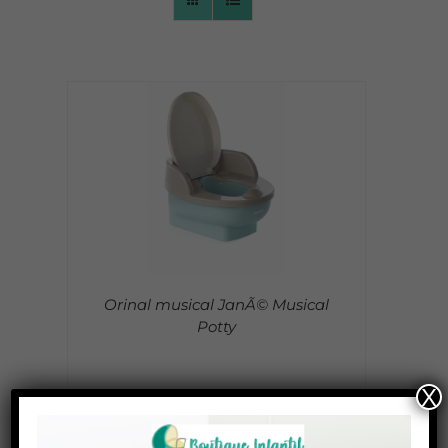
CONTACTO
Orinal musical JanÃ© Musical
Potty
X
33,95
€