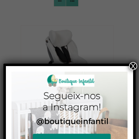
CONTACTO
X
Funda Bambú Izi modular / Izi
Twist / iZi Turn BeSafe
68,00
€