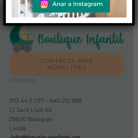
CONTACTA AMB
NOSALTRES
Contacte
973 44 5 037 – 640 212 588
C/ Sant Lluís 63
25600 Balaguer
Lleida
info@boutiqueinfanti.cat