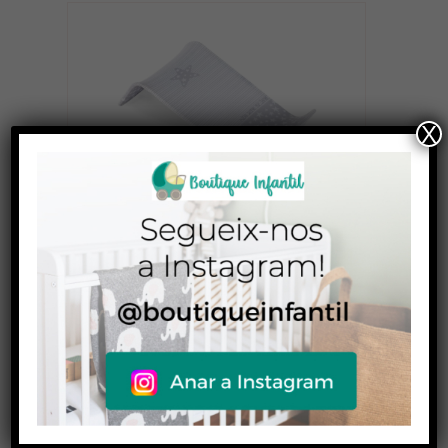
X
Hamaca Jane de baño
21,95
€
D'Oferta!