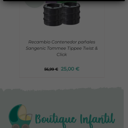
Recambio Contenedor pañales
Sangenic Tommee Tippee Twist &
Click
25,00
€
56,99
€