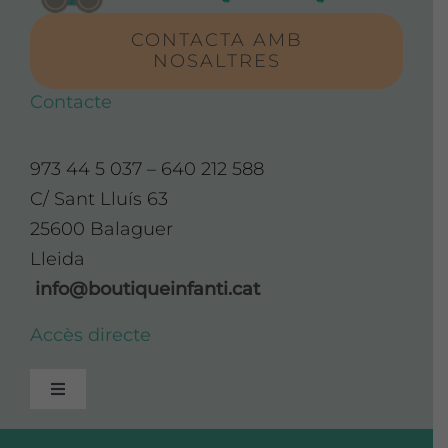
CONTACTA AMB
NOSALTRES
Contacte
973 44 5 037 – 640 212 588
C/ Sant Lluís 63
25600 Balaguer
Lleida
info@boutiqueinfanti.cat
Accès directe
Toggle
Navigation
Avís Legal