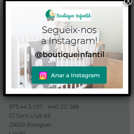
X
CONTACTO
CONTACTA AMB
NOSALTRES
Contacte
973 44 5 037 – 640 212 588
C/ Sant Lluís 63
25600 Balaguer
Lleida