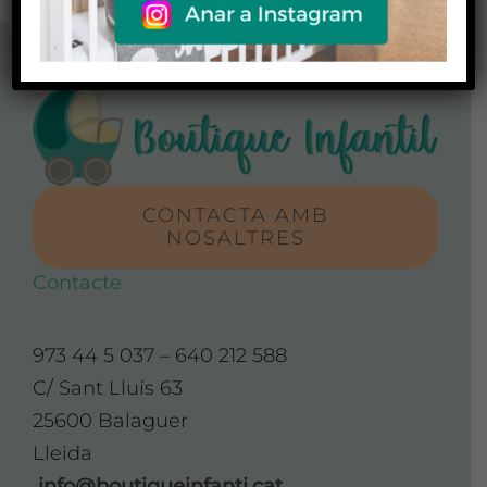
CONTACTA AMB
NOSALTRES
Contacte
973 44 5 037 – 640 212 588
C/ Sant Lluís 63
25600 Balaguer
Lleida
info@boutiqueinfanti.cat