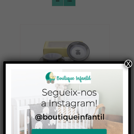
CONTACTO
X
Vajilla TOUS
39,00
€