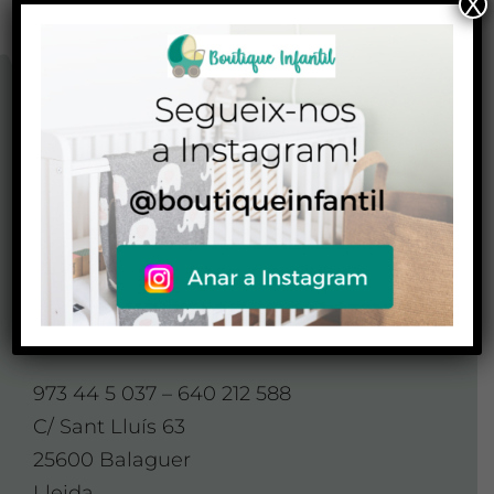
X
CONTACTO
CONTACTA AMB
NOSALTRES
Contacte
973 44 5 037 – 640 212 588
C/ Sant Lluís 63
25600 Balaguer
Lleida