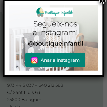
X
CONTACTO
CONTACTA AMB
NOSALTRES
Contacte
973 44 5 037 – 640 212 588
C/ Sant Lluís 63
25600 Balaguer
Lleida