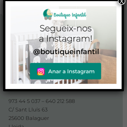
X
CONTACTO
CONTACTA AMB
NOSALTRES
Contacte
973 44 5 037 – 640 212 588
C/ Sant Lluís 63
25600 Balaguer
Lleida