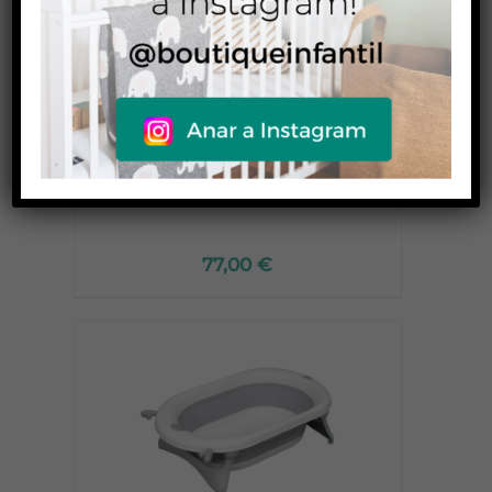
Bañera Luma
77,00
€