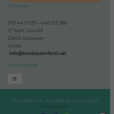
Contacte
973 44 5 037 – 640 212 588
C/ Sant Lluís 63
25600 Balaguer
Lleida
info@boutiqueinfanti.cat
Accès directe
Toggle
Navigation
Avís Legal
© Copyright 2012 - 2026 | Web desenvolupada per
CompsaOnline
Política de Privadesa