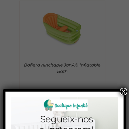
/
Bañera hinchable JanÃ© Inflatable
Bath
X
22,95
€