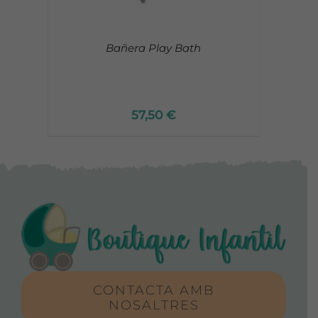
Bañera Play Bath
57,50
€
CONTACTA AMB
NOSALTRES