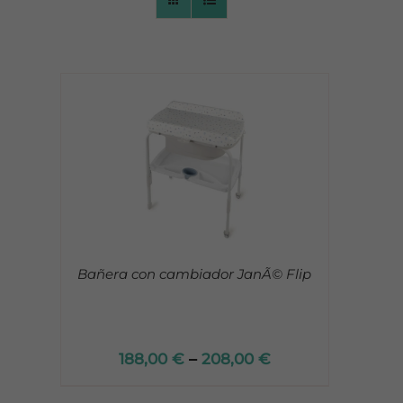
CONTACTO
/
Bañera con cambiador JanÃ© Flip
188,00
€
–
208,00
€