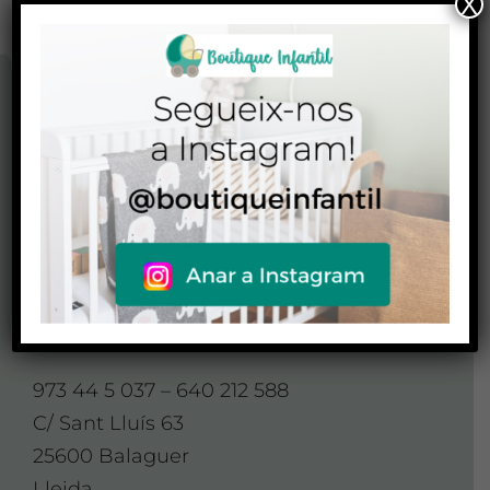
X
CONTACTO
CONTACTA AMB
NOSALTRES
Contacte
973 44 5 037 – 640 212 588
C/ Sant Lluís 63
25600 Balaguer
Lleida