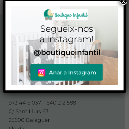
X
CONTACTO
CONTACTA AMB
NOSALTRES
Contacte
973 44 5 037 – 640 212 588
C/ Sant Lluís 63
25600 Balaguer
Lleida