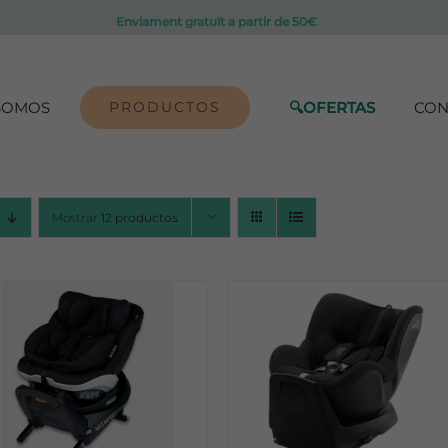
Enviament gratuït a partir de 50€
SOMOS
PRODUCTOS
🔍OFERTAS
CON
Mostrar
12 productos
ADD TO CART
/
ADD TO CART
/
DETALLES
DETALLES