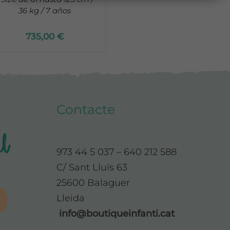
36 kg / 7 años
735,00
€
Contacte
973 44 5 037 – 640 212 588
C/ Sant Lluís 63
25600 Balaguer
Lleida
info@boutiqueinfanti.cat