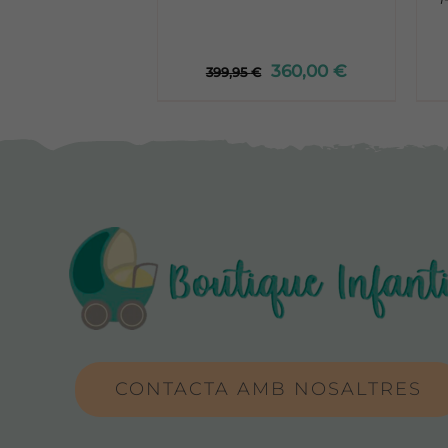
360,00
€
399,95
€
CONTACTA AMB NOSALTRES