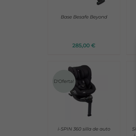
Base Besafe Beyond
285,00
€
D'Oferta!
ADD TO CART
/
DETALLES
DETALLES
i-SPIN 360 silla de auto
S
i