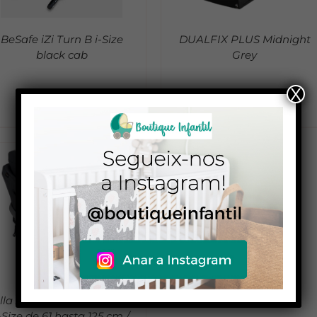
BeSafe iZi Turn B i-Size
DUALFIX PLUS Midnight
black cab
Grey
X
595,00
€
399,00
€
illa Auto Besafe STRETCH
-Size de 61 hasta 125 cm /