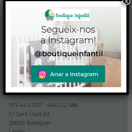
X
CONTACTO
CONTACTA AMB
NOSALTRES
Contacte
973 44 5 037 – 640 212 588
C/ Sant Lluís 63
25600 Balaguer
Lleida