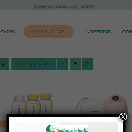
Enviament gratuït a partir de 50€
SOMOS
PRODUCTOS
🔍OFERTAS
CON
Mostrar
12 productos
ADD TO CART
/
ADD TO CART
/
DETALLES
DETALLES
X