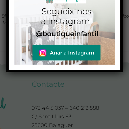
Biberón/botella Leche
Extractor de leche eléctrico
Materna 150ML 3UTS
manos libres
Medela
13,90
€
189,00
€
Contacte
973 44 5 037 – 640 212 588
C/ Sant Lluís 63
25600 Balaguer