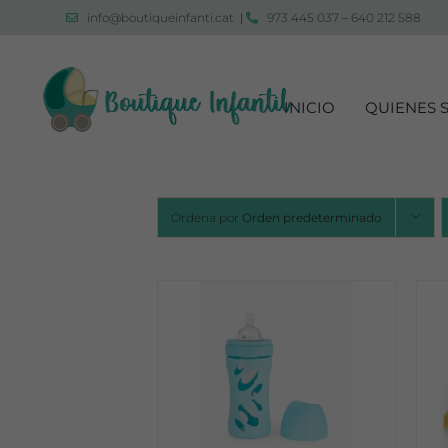
Saltar
info@boutiqueinfanti.cat
|
973 445 037
–
640 212 588
al
contenido
INICIO
QUIENES 
Ordena por
Orden predeterminado
DETALLES
DETALLES