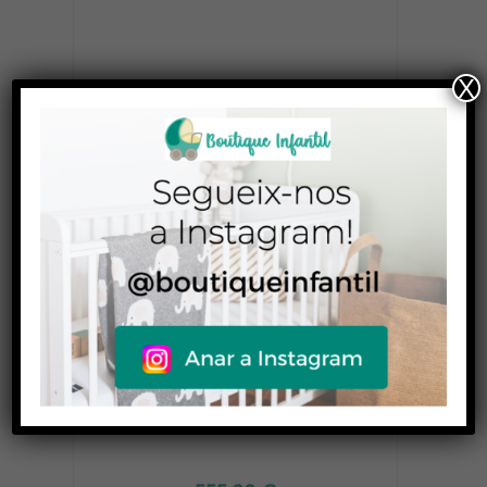
X
255,00
€
iZi Turn M i-Size Besafe