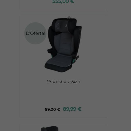
555,00
€
D'Oferta!
Protector I-Size
89,99
€
99,00
€