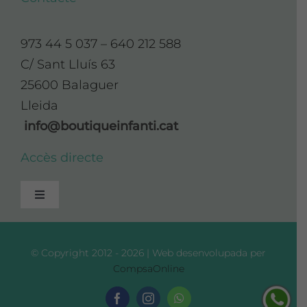
973 44 5 037 – 640 212 588
C/ Sant Lluís 63
25600 Balaguer
Lleida
info@boutiqueinfanti.cat
Accès directe
Toggle
Navigation
Avís Legal
© Copyright 2012 - 2026 | Web desenvolupada per
CompsaOnline
Política de Privadesa