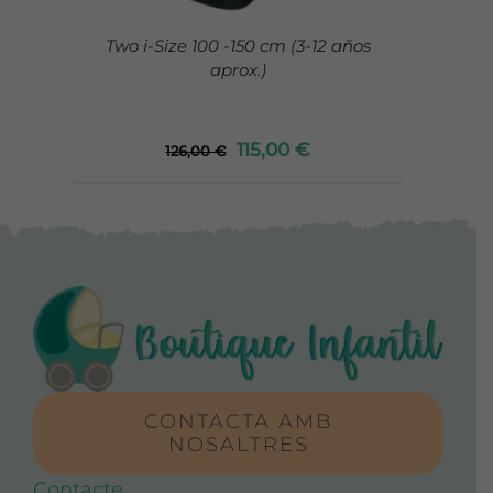
Two i-Size 100 -150 cm (3-12 años
aprox.)
115,00
€
126,00
€
CONTACTA AMB
NOSALTRES
Contacte