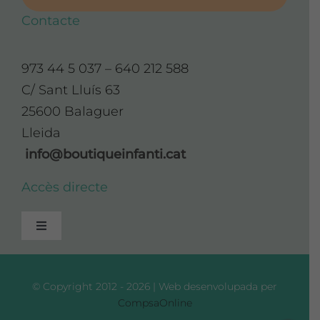
Contacte
973 44 5 037 – 640 212 588
C/ Sant Lluís 63
25600 Balaguer
Lleida
info@boutiqueinfanti.cat
Accès directe
Toggle
Navigation
Avís Legal
© Copyright 2012 - 2026 | Web desenvolupada per
CompsaOnline
Política de Privadesa