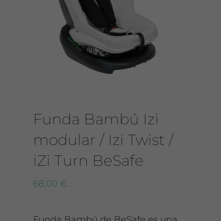
CONTACTO
Funda Bambú Izi
modular / Izi Twist /
iZi Turn BeSafe
68,00
€
Funda Bambú de BeSafe es una