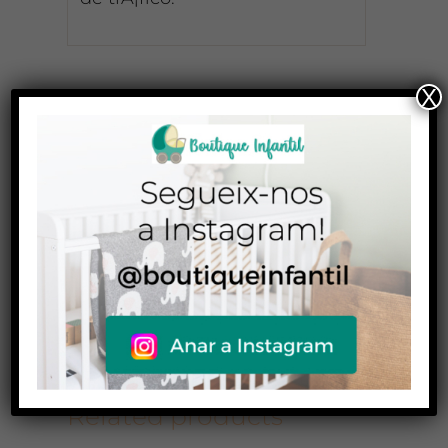
X
Compartir
Twitear
En
este
Facebook
producto
Añadir a
Email This
Pinterest
Product
Related products