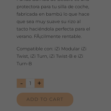
protectora para tu silla de coche,
fabricada en bambú lo que hace
que sea muy suave su rizo al
tacto haciéndola perfecta para el
verano. FÃ¡cilmente rentable.
Compatible con: iZi Modular iZi
Twist, iZi Turn, iZi Twist-B e iZi
Turn-B
Funda
Bambú
ADD TO CART
Izi
modular