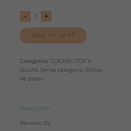
Silla
de
ADD TO CART
paseo
Ciao
Green
Categories:
COCHECITOS Y
(22
SILLAS
,
Sense categoria
,
Sillitas
kg)
de paseo
quantity
Description
Reviews (0)