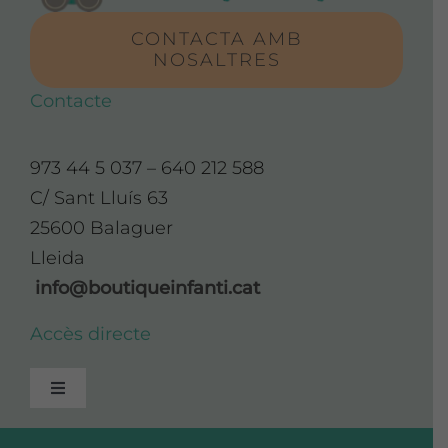
CONTACTA AMB
NOSALTRES
Contacte
973 44 5 037 – 640 212 588
C/ Sant Lluís 63
25600 Balaguer
Lleida
info@boutiqueinfanti.cat
Accès directe
Toggle
Navigation
Avís Legal