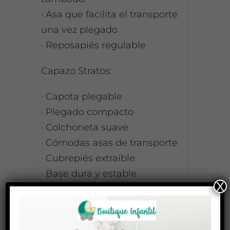
· Asa que facilita el transporte
una vez plegado
· Reposapiés regulable
Capazo Stratos:
· Capota plegable
· Plegado compacto
· Colchoneta suave
· Cómodas asas de transporte
· Cubrepiés extraíble
· Base dura y estable
X
· Dispone de barra protectora
· Medidas abierto: 58,5 x 42 x
83 cm