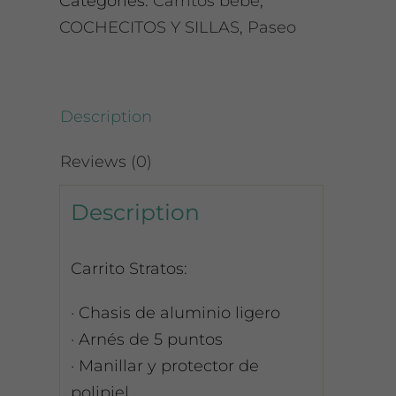
Categories:
Carritos bebé
,
Frack
COCHECITOS Y SILLAS
,
Paseo
quantity
Description
Reviews (0)
Description
Carrito Stratos:
· Chasis de aluminio ligero
· Arnés de 5 puntos
· Manillar y protector de
polipiel