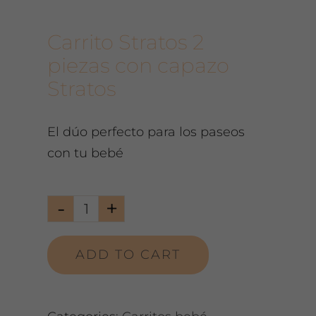
Carrito Stratos 2
piezas con capazo
Stratos
El dúo perfecto para los paseos
con tu bebé
Stratos
becool
ADD TO CART
dos
piezas
Be