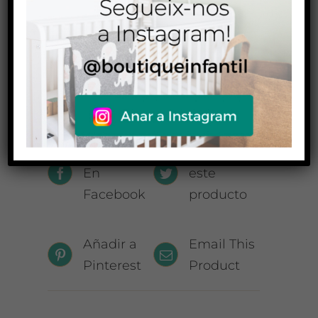
· Medidas cerrado: 15,5 x 42 x
83 cm
· Peso: 3,8 kg
Compartir
Twitear
En
este
Facebook
producto
Añadir a
Email This
Pinterest
Product