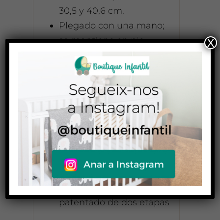
30,5 y 40,6 cm.
Plegado con una mano;
se mantiene en pie
X
cuando está plegado
Para recién nacidos,
compatible con el
capazo, MESA i-SIZE y
otras sillas para recién
nacido con la adición de
adaptadores
Arnés de cinco puntos
con soporte lumbar
Sistema de suspensión
patentado de dos etapas