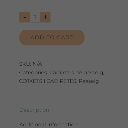
Cadireta
UppaBaby
ADD TO CART
Ridge
quantity
SKU:
N/A
Categories:
Cadiretes de passeig
,
COTXETS I CADIRETES
,
Passeig
Description
Additional information