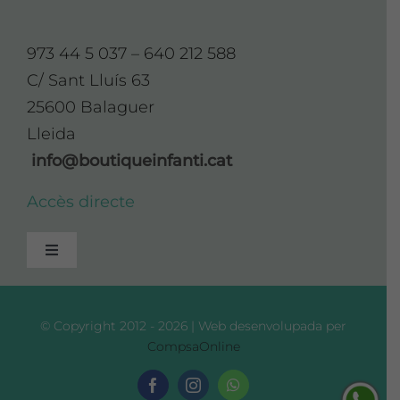
973 44 5 037 – 640 212 588
C/ Sant Lluís 63
25600 Balaguer
Lleida
info@boutiqueinfanti.cat
Accès directe
Toggle
Navigation
Avís Legal
© Copyright 2012 - 2026 | Web desenvolupada per
CompsaOnline
Política de Privadesa