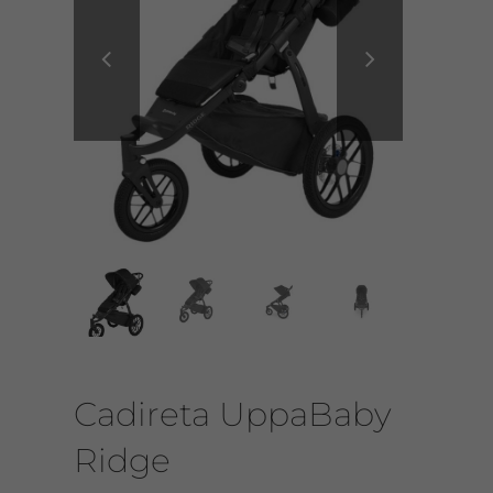
CONTACTO


Cadireta UppaBaby
Ridge