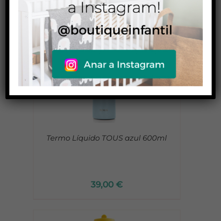
Termo Líquido TOUS azul 600ml
39,00
€