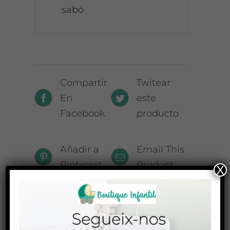
sabó
Compartir
Twitear
En
este
Facebook
producto
Añadir a
Email This
Pinterest
Product
X
Related products