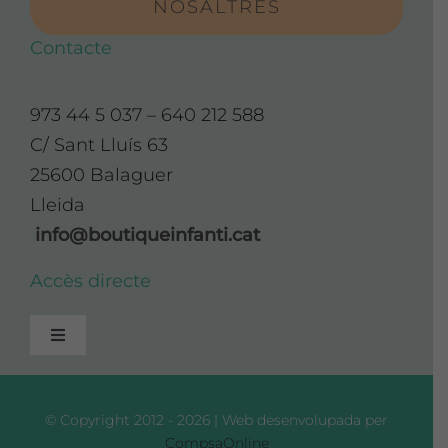
NOSALTRES
Contacte
973 44 5 037 – 640 212 588
C/ Sant Lluís 63
25600 Balaguer
Lleida
info@boutiqueinfanti.cat
Accès directe
Toggle
Navigation
Avís Legal
© Copyright 2012 - 2026 | Web desenvolupada per
CompsaOnline