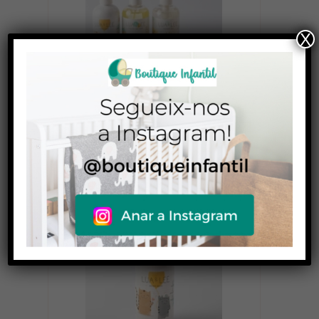
X
Cosmètica infantil Lua&Lee Pack
55,00
€