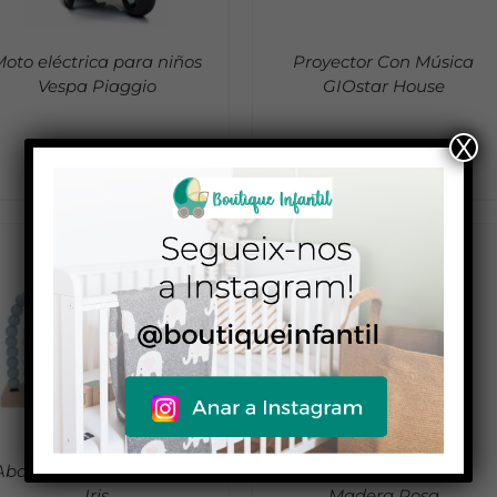
oto eléctrica para niños
Proyector Con Música
Vespa Piaggio
GIOstar House
X
109,00
€
32,90
€
39,90
€
ADD TO CART
/
DETALLES
Abacus Little Dutch Arco
Arco Iris Little Dutch
Iris
Madera Rosa