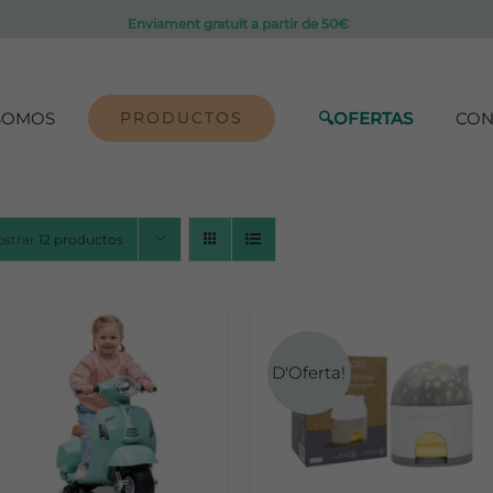
Enviament gratuït a partir de 50€
SOMOS
PRODUCTOS
🔍OFERTAS
CON
strar
12 productos
D'Oferta!
ADD TO CART
/
ADD TO CART
/
DETALLES
DETALLES