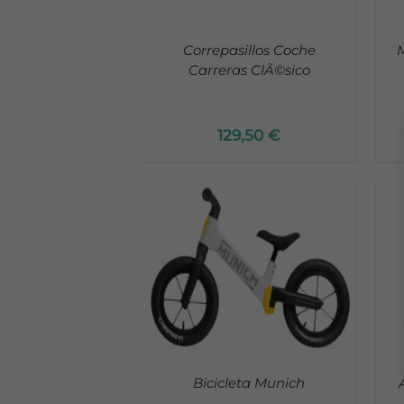
Correpasillos Coche
M
Carreras ClÃ©sico
129,50
€
ADD TO CART
/
DETALLES
DETALLES
Bicicleta Munich