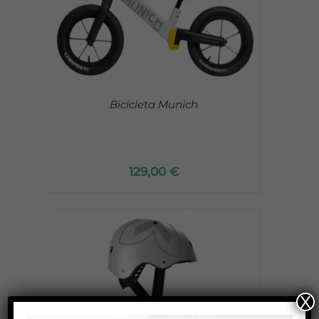
Bicicleta Munich
129,00
€
X