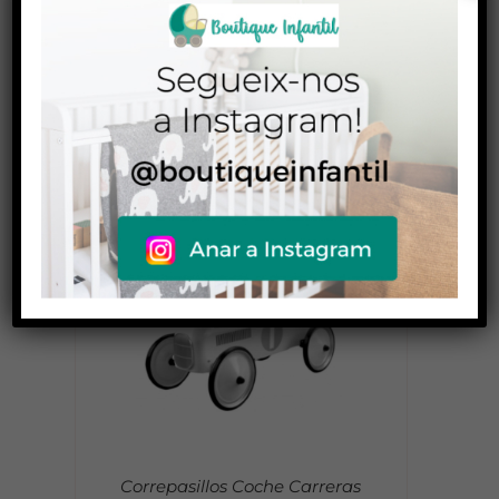
Casco Munich
39,90
€
Correpasillos Coche Carreras