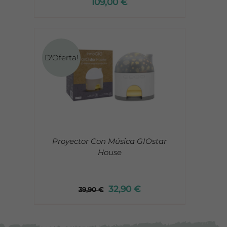
109,00
€
D'Oferta!
Proyector Con Música GIOstar
House
32,90
€
39,90
€