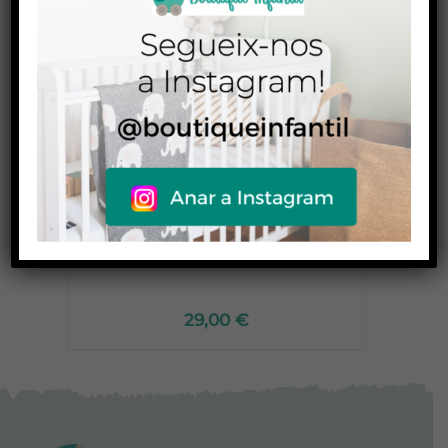
/
Orinal Potty Play
29,00
€