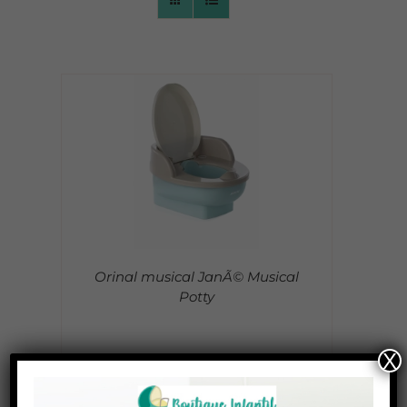
CONTACTO
Orinal musical JanÃ© Musical
Potty
X
33,95
€