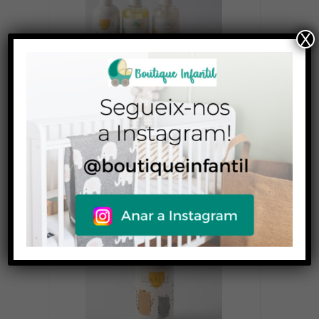
X
Cosmètica infantil Lua&Lee Pack
55,00
€