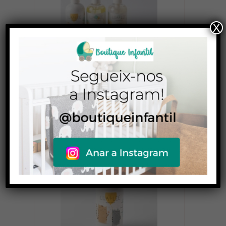
X
Cosmètica infantil Lua&Lee Pack
55,00
€