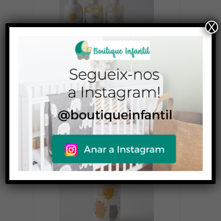
X
Cosmètica infantil Lua&Lee Pack
55,00
€