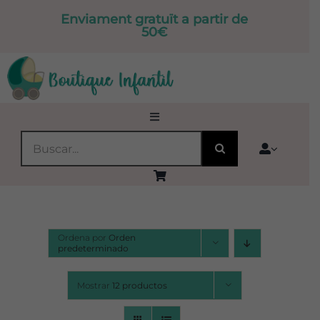
Saltar
Enviament gratuït a partir de
al
50€
contenido
Toggle
Navigation
BUSCAR:
INICIO
QUIENES SOMOS
Ordena por
Orden
PRODUCTOS
predeterminado
Mostrar
12 productos
🔍OFERTAS